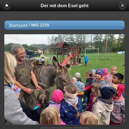
Der mit dem Esel geht
Deprecated
: strncmp(): Passing null to parameter #1 ($string1) of type
string is deprecated in
/var/www/vhosts/h214041.web38.alfahosting-
server.de/html/bilder/piwigo/include/functions_url.inc.php
on line
447
Startseite
/
IMG 2235