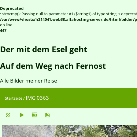
Deprecated
: strncmp(): Passing null to parameter #1 ($string1) of type string is depreca
/var/www/vhosts/h214041.web38.alfahosting-server.de/html/bilder/p
on line
447
Der mit dem Esel geht
Auf dem Weg nach Fernost
Alle Bilder meiner Reise
IMG 0363
Startseite
/