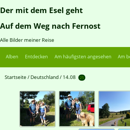
Der mit dem Esel geht
Auf dem Weg nach Fernost
Alle Bilder meiner Reise
Alben
Entdecken
Am häufigsten angesehen
Am b
Startseite
/
Deutschland
/
14.08
25